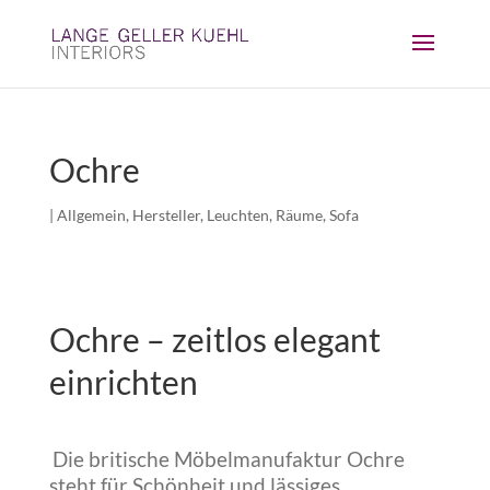
Ochre
|
Allgemein
,
Hersteller
,
Leuchten
,
Räume
,
Sofa
Ochre – zeitlos elegant
einrichten
Die britische Möbelmanufaktur Ochre
steht für Schönheit und lässiges