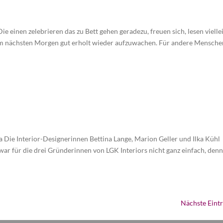
e einen zelebrieren das zu Bett gehen geradezu, freuen sich, lesen vielle
am nächsten Morgen gut erholt wieder aufzuwachen. Für andere Mensche
 Die Interior-Designerinnen Bettina Lange, Marion Geller und Ilka Kühl
war für die drei Gründerinnen von LGK Interiors nicht ganz einfach, den
Nächste Eintr