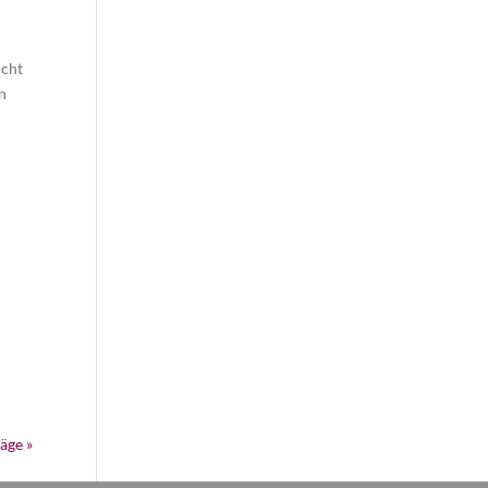
icht
n
n
äge »