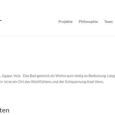
Projekte
Philosophie
Team
i, Agape, Vola Das Bad gewinnt als Wohnraum stetig an Bedeutung. Läng
ehr ist es ein Ort des Wohlfühlens und der Entspannung.Axel Venn,
tten